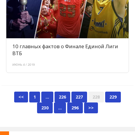
10 главных фактов о Финале Единой Лиги
ВТБ
ИЮНЬ 4 / 2019
<<
1
…
226
227
228
229
230
…
296
>>