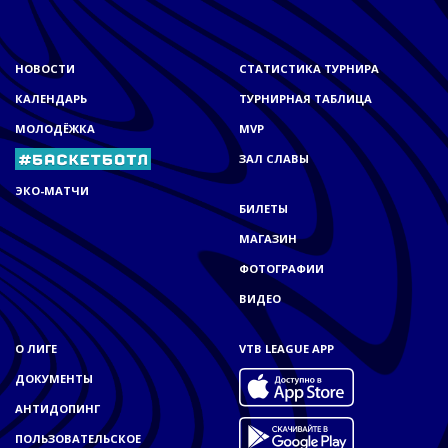
НОВОСТИ
СТАТИСТИКА ТУРНИРА
КАЛЕНДАРЬ
ТУРНИРНАЯ ТАБЛИЦА
МОЛОДЁЖКА
MVP
ЗАЛ СЛАВЫ
ЭКО-МАТЧИ
БИЛЕТЫ
МАГАЗИН
ФОТОГРАФИИ
ВИДЕО
О ЛИГЕ
VTB LEAGUE APP
ДОКУМЕНТЫ
АНТИДОПИНГ
ПОЛЬЗОВАТЕЛЬСКОЕ