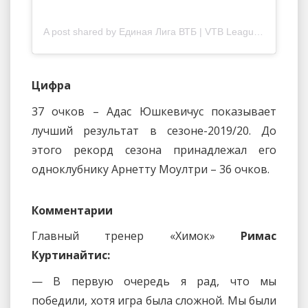
A post shared by Единая Лига ВТБ | VTB League (@vtbleague)
Цифра
37 очков – Адас Юшкевичус показывает
лучший результат в сезоне-2019/20. До
этого рекорд сезона принадлежал его
одноклубнику Арнетту Моултри – 36 очков.
Комментарии
Главный тренер «Химок»
Римас
Куртинайтис:
— В первую очередь я рад, что мы
победили, хотя игра была сложной. Мы были