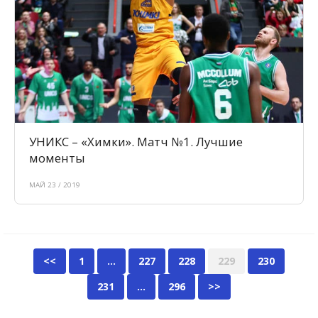
УНИКС – «Химки». Матч №1. Лучшие
моменты
МАЙ 23 / 2019
<<
1
…
227
228
229
230
231
…
296
>>