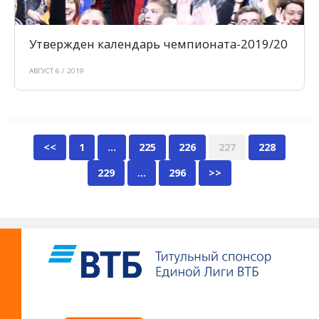
Утвержден календарь чемпионата-2019/20
АВГУСТ 6 / 2019
<<
1
…
225
226
227
228
229
…
296
>>