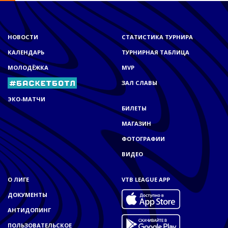
НОВОСТИ
СТАТИСТИКА ТУРНИРА
КАЛЕНДАРЬ
ТУРНИРНАЯ ТАБЛИЦА
МОЛОДЁЖКА
MVP
ЗАЛ СЛАВЫ
ЭКО-МАТЧИ
БИЛЕТЫ
МАГАЗИН
ФОТОГРАФИИ
ВИДЕО
О ЛИГЕ
VTB LEAGUE APP
ДОКУМЕНТЫ
АНТИДОПИНГ
ПОЛЬЗОВАТЕЛЬСКОЕ