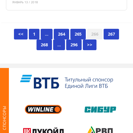
ЯНВАРЬ 13 / 2018
<<
1
…
264
265
266
267
268
…
296
>>
СПОНСОРЫ