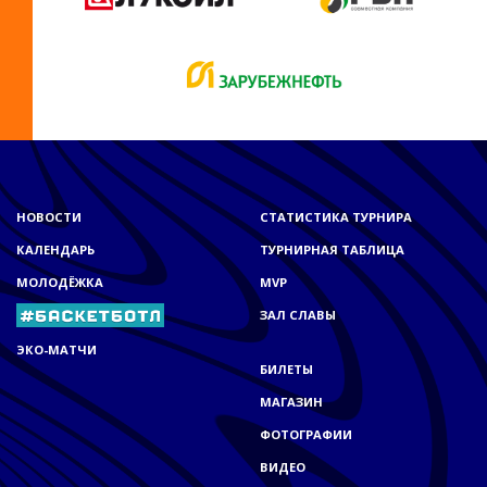
НОВОСТИ
СТАТИСТИКА ТУРНИРА
КАЛЕНДАРЬ
ТУРНИРНАЯ ТАБЛИЦА
МОЛОДЁЖКА
MVP
ЗАЛ СЛАВЫ
ЭКО-МАТЧИ
БИЛЕТЫ
МАГАЗИН
ФОТОГРАФИИ
ВИДЕО