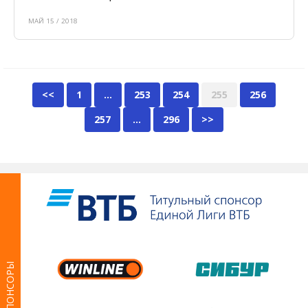
МАЙ 15 / 2018
<<
1
…
253
254
255
256
257
…
296
>>
СПОНСОРЫ