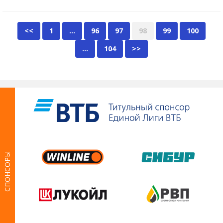
<<
1
…
96
97
98
99
100
…
104
>>
СПОНСОРЫ