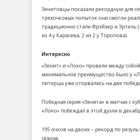
Зенитовцы показали рекордную для себя
трехочковых попыток они смогли реал
традиционно стали Фрэйзер и Эртель (по
из 4 у Карасева, 2 из 2 у Торопова).
Интересно
«Зенит» и «Локо» провели между собой 
минимальное преимущество было у «Лок
питерцы уже оторвались на две победы
Победная серия «Зенита» в матчах с ку
«Локо» побеждал в этой дуэли в декаб
195 очков на двоих – рекорд по резул
сезоне.