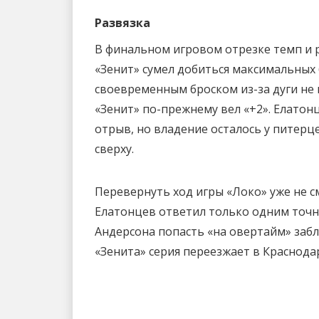
Развязка
В финальном игровом отрезке темп и р
«Зенит» сумел добиться максимальных
своевременным броском из-за дуги не 
«Зенит» по-прежнему вел «+2». Елато
отрыв, но владение осталось у питерц
сверху.
Перевернуть ход игры «Локо» уже не см
Елатонцев ответил только одним точ
Андерсона попасть «на овертайм» забло
«Зенита» серия переезжает в Краснода