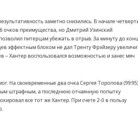
езультативность заметно снизились. В начале четверт
 6 очков преимущества, но Дмитрий Узинский
позволил питерцам убежать в отрыв. За минуту до кон
нцев эффектным блоком не дал Тренту Фрэйзеру увеличи
ев – Хантер воспользовался возможностью и занес мяч
ог. На своевременные два очка Сергея Торопова (99:95
ным штрафным, а последнюю отчаянную попытку
кировал все тот же Хантер. При счете 2-0 в пользу
р.