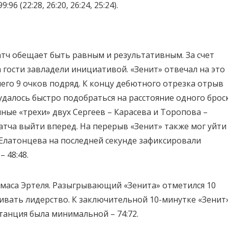
 (22:28, 26:20, 26:24, 25:24).
атч обещает быть равным и результативным. За счет
гости завладели инициативой. «Зенит» отвечал на это
его 9 очков подряд. К концу дебютного отрезка отрыв
 удалось быстро подобраться на расстояние одного брос
ные «трехи» двух Сергеев – Карасева и Торопова –
тча выйти вперед. На перерыв «Зенит» также мог уйти
 Елатонцева на последней секунде зафиксировали
 48:48.
омаса Эртеля. Разыгрывающий «Зенита» отметился 10
ивать лидерство. К заключительной 10-минутке «Зенит
танция была минимальной – 74:72.