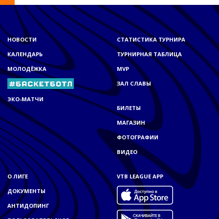
НОВОСТИ
СТАТИСТИКА ТУРНИРА
КАЛЕНДАРЬ
ТУРНИРНАЯ ТАБЛИЦА
МОЛОДЁЖКА
MVP
ЗАЛ СЛАВЫ
ЭКО-МАТЧИ
БИЛЕТЫ
МАГАЗИН
ФОТОГРАФИИ
ВИДЕО
О ЛИГЕ
VTB LEAGUE APP
ДОКУМЕНТЫ
АНТИДОПИНГ