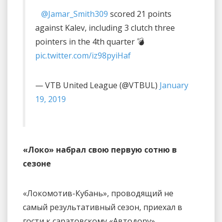
⠀
@Jamar_Smith309
scored 21 points
against Kalev, including 3 clutch three
pointers in the 4th quarter 💣
pic.twitter.com/iz98pyiHaf
— VTB United League (@VTBUL)
January
19, 2019
«Локо» набрал свою первую сотню в
сезоне
«Локомотив-Кубань», проводящий не
самый результативный сезон, приехал в
гости к саратовскому «Автодору»,