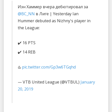
Иэн Хаммер вчера дебютировал за
@BC_NN
в Лиге | Yesterday Ian
Hummer debuted as Nizhny's player in
the League:
✔️ 16 PTS
✔️ 14 REB
♨️
pic.twitter.com/Gp3w6TGqhd
— VTB United League (@VTBUL)
January
20, 2019