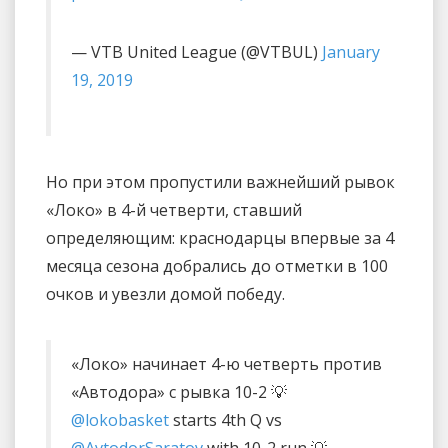
— VTB United League (@VTBUL)
January
19, 2019
Но при этом пропустили важнейший рывок
«Локо» в 4-й четверти, ставший
определяющим: краснодарцы впервые за 4
месяца сезона добрались до отметки в 100
очков и увезли домой победу.
«Локо» начинает 4-ю четверть против
«Автодора» с рывка 10-2 💡
@lokobasket
starts 4th Q vs
@AvtodorSaratov
with 10-2 run 💡