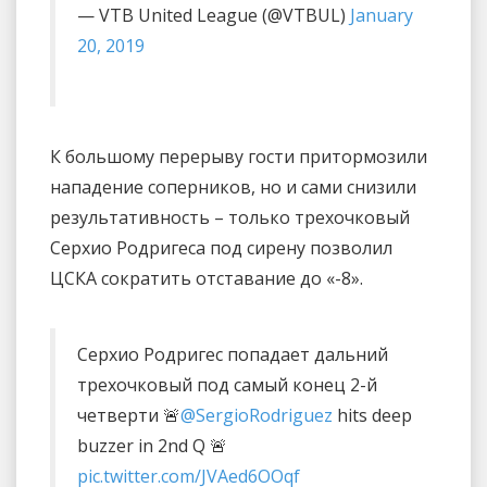
— VTB United League (@VTBUL)
January
20, 2019
К большому перерыву гости притормозили
нападение соперников, но и сами снизили
результативность – только трехочковый
Серхио Родригеса под сирену позволил
ЦСКА сократить отставание до «-8».
Серхио Родригес попадает дальний
трехочковый под самый конец 2-й
четверти 🚨
@SergioRodriguez
hits deep
buzzer in 2nd Q 🚨
pic.twitter.com/JVAed6OOqf