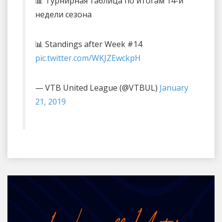
📊 Турнирная таблица по итогам 14-й
недели сезона
📊 Standings after Week #14
pic.twitter.com/WKJZEwckpH
— VTB United League (@VTBUL)
January
21, 2019