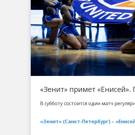
«Зенит» примет «Енисей».
В субботу состоится один матч регуляр
«Зенит» (Санкт-Петербург) – «Енисей