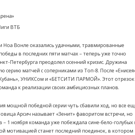
Арена»
 Лиги ВТБ
 Ноа Вонле оказались удачными, травмированные
 победы в последних пяти матчах – теперь уже точно
анкт-Петербурга преодолел осенний кризис. Дружина
ю серию матчей с соперниками из Топ-8. После «Енисея
Кубань», УНИКСом и «БЕТСИТИ ПАРМОЙ». Этот отрезок
команда к реализации своих амбициозных планов.
я мощной победной серии чуть сбавили ход, но все ещ
 Йовица Арсич называет «Зенит» фаворитом встречи, но
в – 1 ноября команда уже побеждала сине-бело-голубых 
ной мотивацией станет последний поединок, в котором