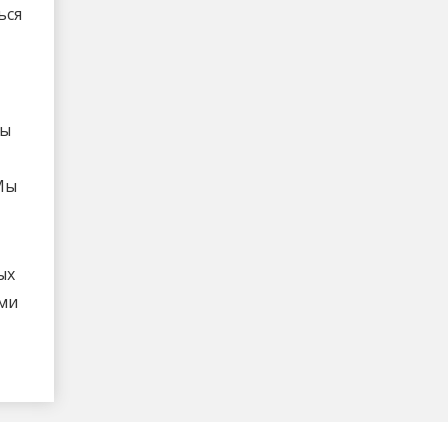
ься
Мы
Мы
ых
ыми