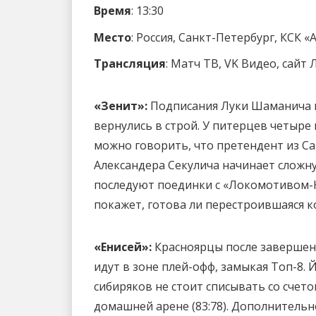
Время
: 13:30
Место
: Россия, Санкт-Петербург, КСК «
Трансляция
: Матч ТВ, VK Видео, сайт
«Зенит»:
Подписания Луки Шаманича и
вернулись в строй. У питерцев четыре
можно говорить, что претендент из С
Александера Секулича начинает сложну
последуют поединки с «Локомотивом-
покажет, готова ли перестроившаяся 
«Енисей»:
Красноярцы после завершени
идут в зоне плей-офф, замыкая Топ-8.
сибиряков не стоит списывать со счето
домашней арене (83:78). Дополнитель