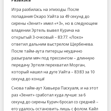
Игра разбилась на эпизоды. После
попадания Окаро Уайта за 49 секунд до
сирены «Зенит» имел «+3», но в следующем
владении Эртель вывел Курича на
открытый 3-очковый – 83:77. «Локо»
ответил дальним выстрелом Щербенева.
После тайм-аута питерцы неудачно
разыграли мяч под прессингом – длинную
передачу Эртеля перехватил Морган,
который нашел на дуге Уайта – 83:83 за 10
секунд до конца!
Снова тайм-аут Хавьера Паскуаля, и на этот
раз «Зенит» сработал куда лучше: за 6
секунд до сирены Курич бросал со средней –
его удалось остановить лишь с фолом. Кайл