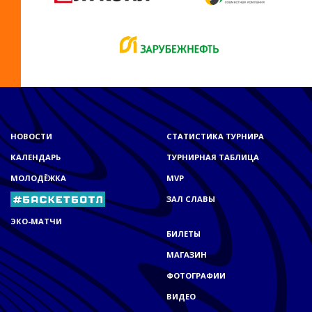
НОВОСТИ
СТАТИСТИКА ТУРНИРА
КАЛЕНДАРЬ
ТУРНИРНАЯ ТАБЛИЦА
МОЛОДЁЖКА
MVP
ЗАЛ СЛАВЫ
ЭКО-МАТЧИ
БИЛЕТЫ
МАГАЗИН
ФОТОГРАФИИ
ВИДЕО