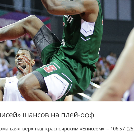
исей» шансов на плей-офф
а взял верх над красноярским «Енисеем» – 106:57 (25: