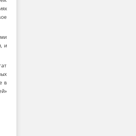
ей.
иях
вое
ыми
, и
тат
ных
е в
ей»