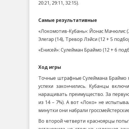
20:21, 29:11, 32:15).
Самые результативные
«Локомотив-Кубань»: Йонас Мачюлис (22
Элегар (14), Тревор Лэйси (12 + 5 подб
«Енисей»: Сулейман Браймо (12 + 6 подб
Ход игры
Точные штрафные Сулеймана Браймо по
успехи закончились. Кубанцы вклю
наращивать преимущество. За первую 
из 14 – 7%). А вот «Локо» не испытыв
минутки они набрали гроссмейстерские
Во второй четверти красноярцы попыт