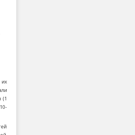
к
 их
али
 (1
10-
тей