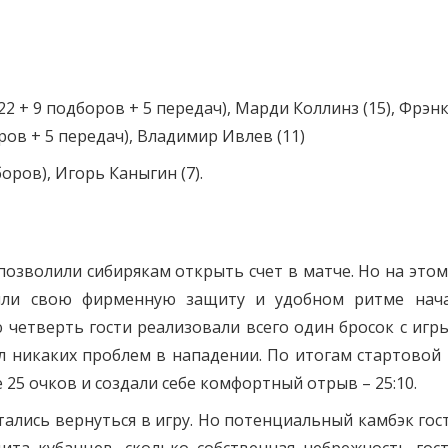
 + 9 подборов + 5 передач), Марди Коллинз (15), Фрэн
оров + 5 передач), Владимир Ивлев (11)
оров), Игорь Каныгин (7).
зволили сибирякам открыть счет в матче. Но на этом
чили свою фирменную защиту и удобном ритме нач
четверть гости реализовали всего один бросок с игры
ал никаких проблем в нападении. По итогам стартовой 
 25 очков и создали себе комфортный отрыв – 25:10.
ались вернуться в игру. Но потенциальный камбэк гос