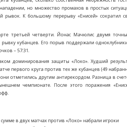
ита кубанцев, сколько собственная небрежность гост
 нападении, но множество промахов в простых ситуац
й рывок. К большому перерыву «Енисей» сократил с
арте третьей четверти. Йонас Мачюлис двумя точн
 рывку кубанцев. Его порыв поддержали одноклубники
очков – 57:31.
аком доминирования защиты «Локо». Худший резуль
атче первого круга против тех же кубанцев (49 набран
о они отметились другим антирекордом. Разница в счет
ынешнем чемпионате. После этого поражения «Енис
офф.
в сумме в двух матчах против «Локо» набрали игроки