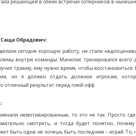
стала решающей в обеих встречах соперников в нынеш
Саща Обрадович:
елали сегодня хорошую работу, не стали недооценив
облемы внутри команды: Мачюлис тренировался всего 
лучил травму, ему нужно время, чтобы восстановиться. 
мии, но я должен отдать должное игрокам, кото
то отличный результат перед плей-офф.
:
риехали немотивированные, то это не так. Просто где
имательно смотреть, и тогда будет понятно, почему
жет быть одна: не хочешь быть последним – играй. То, 