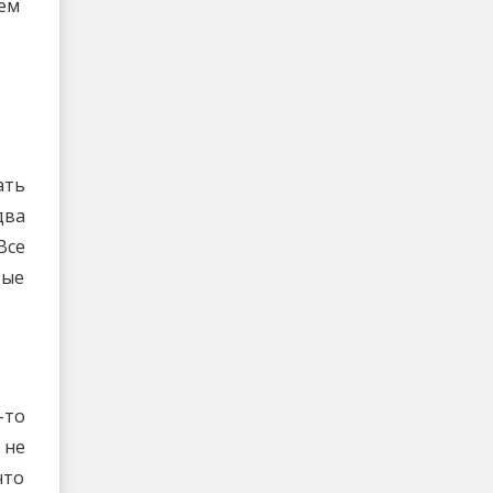
нем
ать
два
Все
рые
-то
 не
что