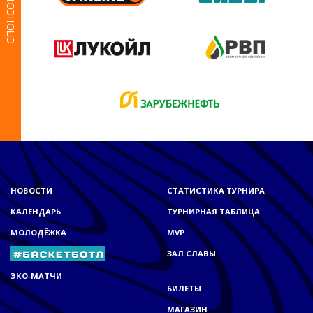
СПОНСОРЫ
НОВОСТИ
СТАТИСТИКА ТУРНИРА
КАЛЕНДАРЬ
ТУРНИРНАЯ ТАБЛИЦА
МОЛОДЁЖКА
MVP
ЗАЛ СЛАВЫ
ЭКО-МАТЧИ
БИЛЕТЫ
МАГАЗИН