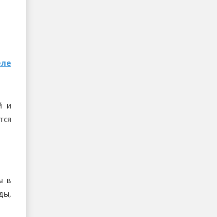
еле
й и
тся
ы в
ды,