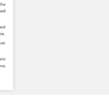
обы
ший
чей
ля.
нас
ало
на,