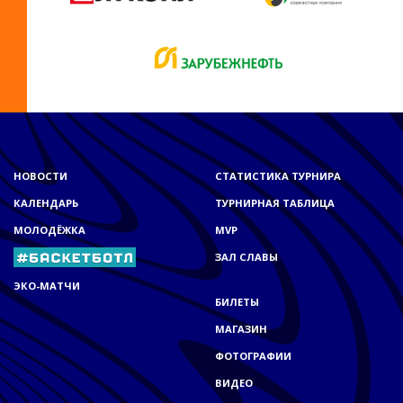
НОВОСТИ
СТАТИСТИКА ТУРНИРА
КАЛЕНДАРЬ
ТУРНИРНАЯ ТАБЛИЦА
МОЛОДЁЖКА
MVP
ЗАЛ СЛАВЫ
ЭКО-МАТЧИ
БИЛЕТЫ
МАГАЗИН
ФОТОГРАФИИ
ВИДЕО