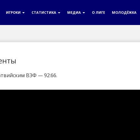
ИГРОКИ
СТАТИСТИКА
МЕДИА
О ЛИГЕ
МОЛОДЁЖКА
енты
атвийским ВЭФ — 92:66.