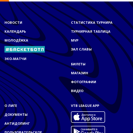
НОВОСТИ
СТАТИСТИКА ТУРНИРА
КАЛЕНДАРЬ
ТУРНИРНАЯ ТАБЛИЦА
МОЛОДЁЖКА
MVP
ЗАЛ СЛАВЫ
ЭКО-МАТЧИ
БИЛЕТЫ
МАГАЗИН
ФОТОГРАФИИ
ВИДЕО
О ЛИГЕ
VTB LEAGUE APP
ДОКУМЕНТЫ
АНТИДОПИНГ
ПОЛЬЗОВАТЕЛЬСКОЕ