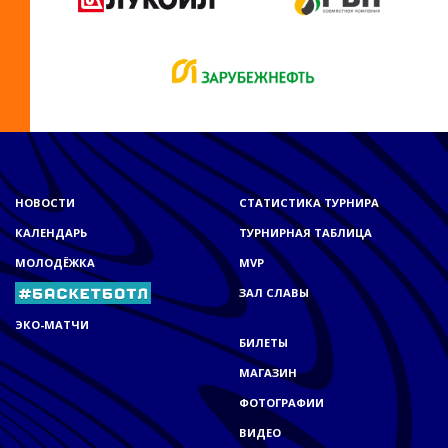
НОВОСТИ
СТАТИСТИКА ТУРНИРА
КАЛЕНДАРЬ
ТУРНИРНАЯ ТАБЛИЦА
МОЛОДЁЖКА
MVP
ЗАЛ СЛАВЫ
ЭКО-МАТЧИ
БИЛЕТЫ
МАГАЗИН
ФОТОГРАФИИ
ВИДЕО