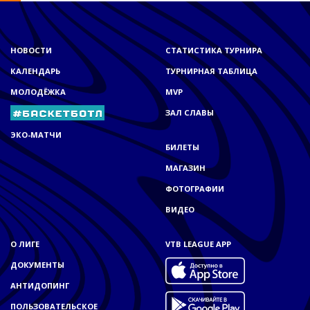
НОВОСТИ
СТАТИСТИКА ТУРНИРА
КАЛЕНДАРЬ
ТУРНИРНАЯ ТАБЛИЦА
МОЛОДЁЖКА
MVP
ЗАЛ СЛАВЫ
ЭКО-МАТЧИ
БИЛЕТЫ
МАГАЗИН
ФОТОГРАФИИ
ВИДЕО
О ЛИГЕ
VTB LEAGUE APP
ДОКУМЕНТЫ
АНТИДОПИНГ
ПОЛЬЗОВАТЕЛЬСКОЕ