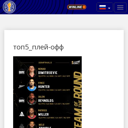
топ5_плей-офф