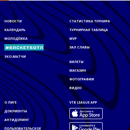
НОВОСТИ
СТАТИСТИКА ТУРНИРА
КАЛЕНДАРЬ
ТУРНИРНАЯ ТАБЛИЦА
МОЛОДЁЖКА
MVP
ЗАЛ СЛАВЫ
ЭКО-МАТЧИ
БИЛЕТЫ
МАГАЗИН
ФОТОГРАФИИ
ВИДЕО
О ЛИГЕ
VTB LEAGUE APP
ДОКУМЕНТЫ
АНТИДОПИНГ
ПОЛЬЗОВАТЕЛЬСКОЕ