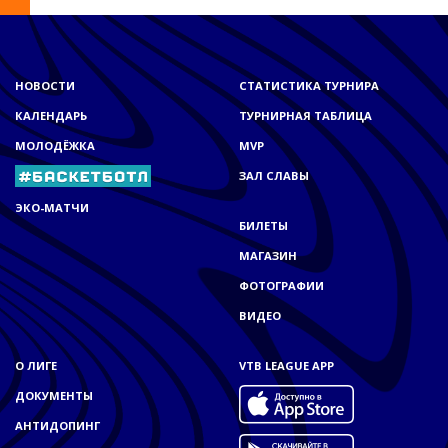
НОВОСТИ
СТАТИСТИКА ТУРНИРА
КАЛЕНДАРЬ
ТУРНИРНАЯ ТАБЛИЦА
МОЛОДЁЖКА
MVP
ЗАЛ СЛАВЫ
ЭКО-МАТЧИ
БИЛЕТЫ
МАГАЗИН
ФОТОГРАФИИ
ВИДЕО
О ЛИГЕ
VTB LEAGUE APP
ДОКУМЕНТЫ
АНТИДОПИНГ