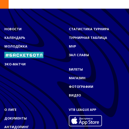
НОВОСТИ
СТАТИСТИКА ТУРНИРА
КАЛЕНДАРЬ
ТУРНИРНАЯ ТАБЛИЦА
МОЛОДЁЖКА
MVP
ЗАЛ СЛАВЫ
ЭКО-МАТЧИ
БИЛЕТЫ
МАГАЗИН
ФОТОГРАФИИ
ВИДЕО
О ЛИГЕ
VTB LEAGUE APP
ДОКУМЕНТЫ
АНТИДОПИНГ