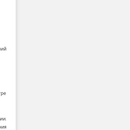
ний
гре
ии.
ния