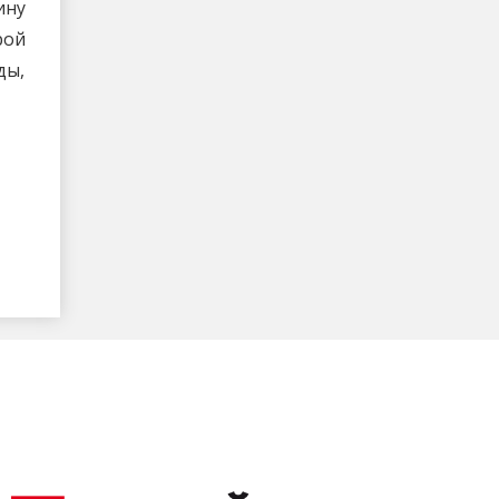
ину
рой
ды,