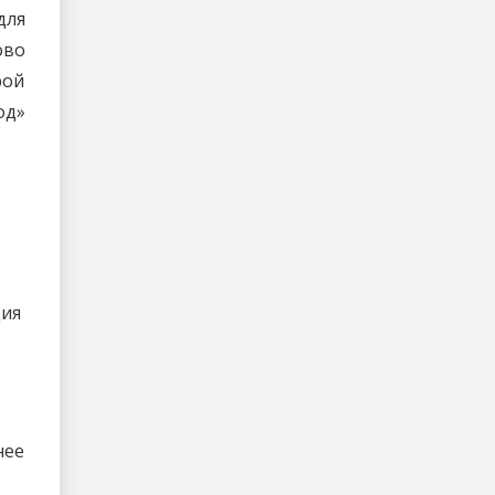
для
ово
рой
од»
ция
нее