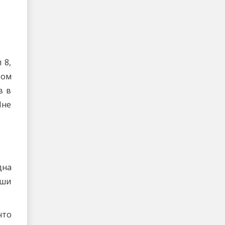
 8,
том
в в
Мне
дна
ьши
что