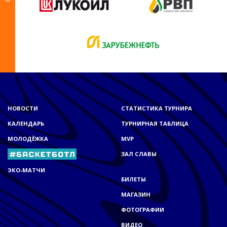
НОВОСТИ
СТАТИСТИКА ТУРНИРА
КАЛЕНДАРЬ
ТУРНИРНАЯ ТАБЛИЦА
МОЛОДЁЖКА
MVP
ЗАЛ СЛАВЫ
ЭКО-МАТЧИ
БИЛЕТЫ
МАГАЗИН
ФОТОГРАФИИ
ВИДЕО