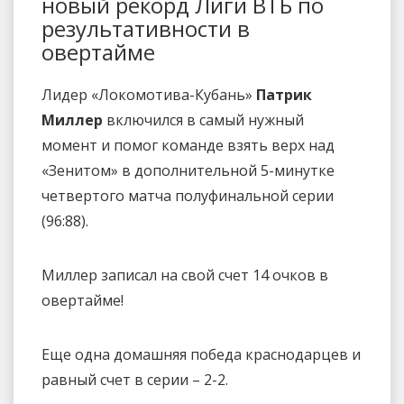
новый рекорд Лиги ВТБ по
результативности в
овертайме
Лидер «Локомотива-Кубань»
Патрик
Миллер
включился в самый нужный
момент и помог команде взять верх над
«Зенитом» в дополнительной 5-минутке
четвертого матча полуфинальной серии
(96:88).
Миллер записал на свой счет 14 очков в
овертайме!
Еще одна домашняя победа краснодарцев и
равный счет в серии – 2-2.