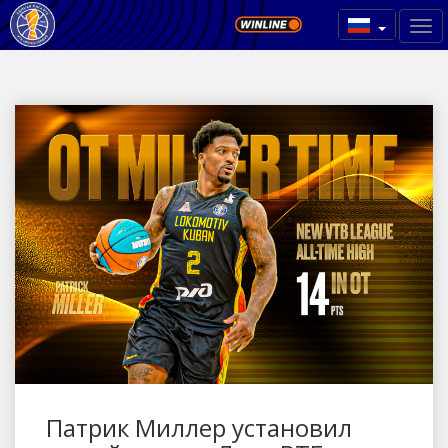
Патрик Миллер установил