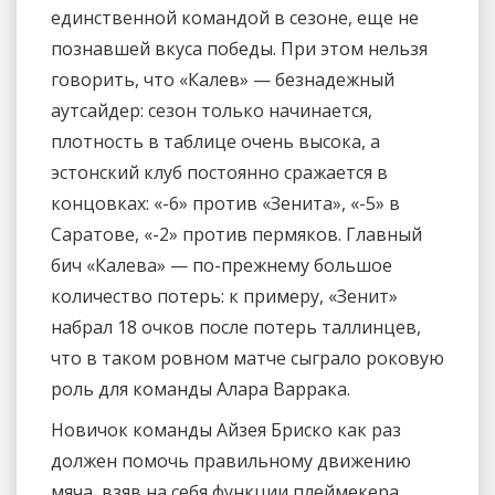
единственной командой в сезоне, еще не
познавшей вкуса победы. При этом нельзя
говорить, что «Калев» — безнадежный
аутсайдер: сезон только начинается,
плотность в таблице очень высока, а
эстонский клуб постоянно сражается в
концовках: «-6» против «Зенита», «-5» в
Саратове, «-2» против пермяков. Главный
бич «Калева» — по-прежнему большое
количество потерь: к примеру, «Зенит»
набрал 18 очков после потерь таллинцев,
что в таком ровном матче сыграло роковую
роль для команды Алара Варрака.
Новичок команды Айзея Бриско как раз
должен помочь правильному движению
мяча, взяв на себя функции плеймекера.