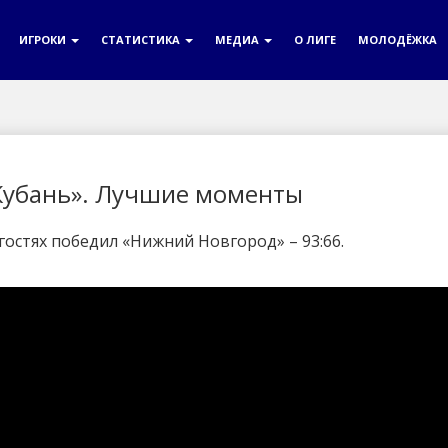
ИГРОКИ
СТАТИСТИКА
МЕДИА
О ЛИГЕ
МОЛОДЁЖКА
Кубань». Лучшие моменты
остях победил «Нижний Новгород» – 93:66.