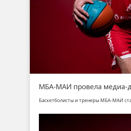
МБА-МАИ провела медиа-
Баскетболисты и тренеры МБА-МАИ ста