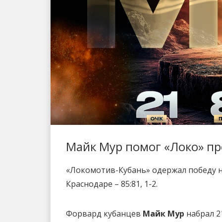
Майк Мур помог «Локо» пр
«Локомотив-Кубань» одержал победу на
Краснодаре – 85:81, 1-2.
Форвард кубанцев
Майк Мур
набрал 21