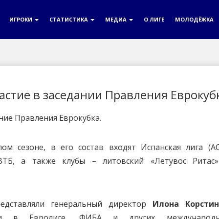
ИГРОКИ
СТАТИСТИКА
МЕДИА
О ЛИГЕ
МОЛОДЁЖКА
астие в заседании Правления Еврокуб
ание Правления Еврокубка.
м сезоне, в его состав входят Испанская лига (AC
ВТБ, а также клубы – литовский «Летувос Ритас
едставляли генеральный директор
Илона Корстин
ги в Евролиге, ФИБА и других международ