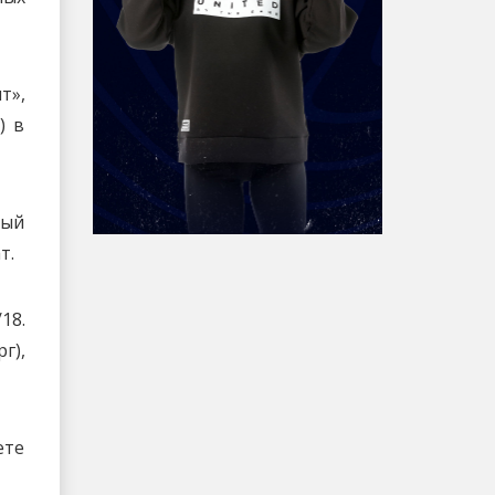
т»,
) в
вый
т.
18.
г),
ете