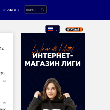
ПРОЕКТЫ
ка
B),
» и
и
ных