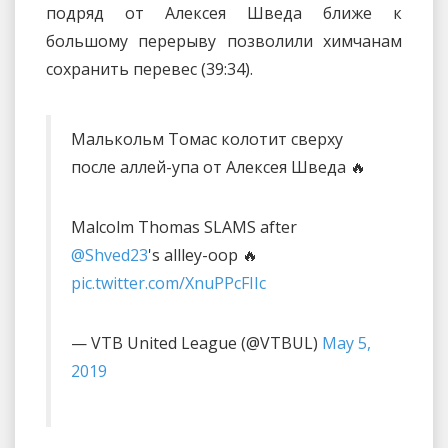
подряд от Алексея Шведа ближе к
большому перерыву позволили химчанам
сохранить перевес (39:34).
Малькольм Томас колотит сверху
после аллей-упа от Алексея Шведа 🔥
Malcolm Thomas SLAMS after
@Shved23
's allley-oop 🔥
pic.twitter.com/XnuPPcFIIc
— VTB United League (@VTBUL)
May 5,
2019