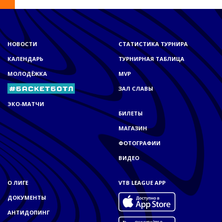
НОВОСТИ
СТАТИСТИКА ТУРНИРА
КАЛЕНДАРЬ
ТУРНИРНАЯ ТАБЛИЦА
МОЛОДЁЖКА
MVP
ЗАЛ СЛАВЫ
ЭКО-МАТЧИ
БИЛЕТЫ
МАГАЗИН
ФОТОГРАФИИ
ВИДЕО
О ЛИГЕ
VTB LEAGUE APP
ДОКУМЕНТЫ
АНТИДОПИНГ