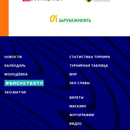
НОВОСТИ
СТАТИСТИКА ТУРНИРА
КАЛЕНДАРЬ
ТУРНИРНАЯ ТАБЛИЦА
МОЛОДЁЖКА
MVP
ЗАЛ СЛАВЫ
ЭКО-МАТЧИ
БИЛЕТЫ
МАГАЗИН
ФОТОГРАФИИ
ВИДЕО