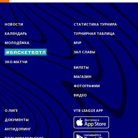
НОВОСТИ
СТАТИСТИКА ТУРНИРА
КАЛЕНДАРЬ
ТУРНИРНАЯ ТАБЛИЦА
МОЛОДЁЖКА
MVP
ЗАЛ СЛАВЫ
ЭКО-МАТЧИ
БИЛЕТЫ
МАГАЗИН
ФОТОГРАФИИ
ВИДЕО
О ЛИГЕ
VTB LEAGUE APP
ДОКУМЕНТЫ
АНТИДОПИНГ