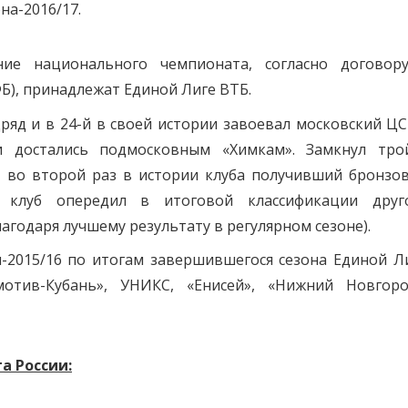
на-2016/17.
ие национального чемпионата, согласно договор
Б), принадлежат Единой Лиге ВТБ.
ряд и в 24-й в своей истории завоевал московский ЦС
 достались подмосковным «Химкам». Замкнул тро
, во второй раз в истории клуба получивший бронзо
 клуб опередил в итоговой классификации друг
годаря лучшему результату в регулярном сезоне).
и-2015/16 по итогам завершившегося сезона Единой Л
мотив-Кубань», УНИКС, «Енисей», «Нижний Новгоро
а России: