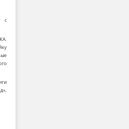
у с
КА.
йку
вые
ого
иги
д»,