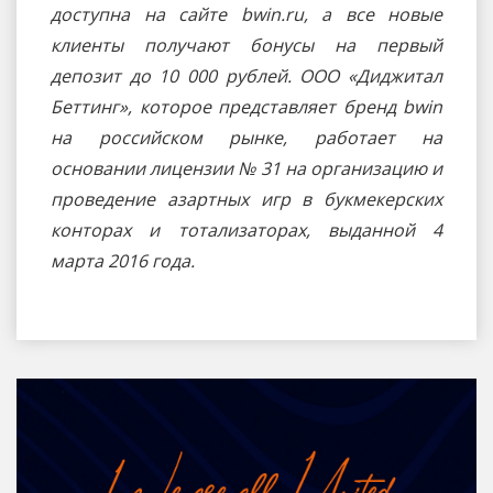
доступна на сайте bwin.ru, а все новые
клиенты получают бонусы на первый
депозит до 10 000 рублей. ООО «Диджитал
Беттинг», которое представляет бренд bwin
на российском рынке, работает на
основании лицензии № 31 на организацию и
проведение азартных игр в букмекерских
конторах и тотализаторах, выданной 4
марта 2016 года.