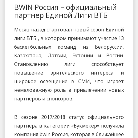
BWIN Россия – официальный
партнер Единой Лиги ВТБ
Месяц назад стартовал новый сезон Единой
лиги ВТБ , в котором принимают участие 13
баскетбольных команд из Белоруссии,
Казахстана, Латвии, Эстонии и России.
Становлению лиги способствует
повышение зрительского интереса и
широкое освещение в СМИ, что играет
немаловажную роль в привлечении новых
партнеров и спонсоров.
В сезоне 2017/2018 статус официального
партнера в категории «Букмекер» получила
компания bwin Россия, которая в ближайшее