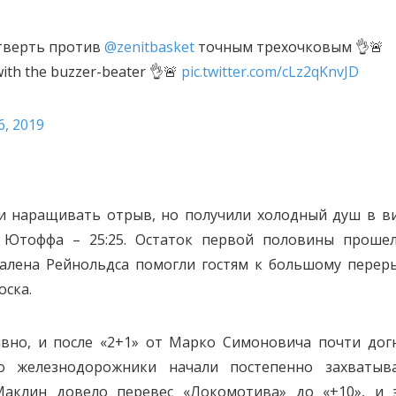
етверть против
@zenitbasket
точным трехочковым 👌🚨
with the buzzer-beater 👌🚨
pic.twitter.com/cLz2qKnvJD
6, 2019
и наращивать отрыв, но получили холодный душ в в
 Ютоффа – 25:25. Остаток первой половины проше
алена Рейнольдса помогли гостям к большому перер
оска.
вно, и после «2+1» от Марко Симоновича почти дог
го железнодорожники начали постепенно захватыв
Маклин довело перевес «Локомотива» до «+10», и 