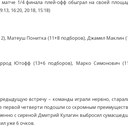
 матче 1/4 финала плей-офф обыграл на своей площа
3, 16:20, 20:18, 15:18)
2), Матеуш Понитка (11+8 подборов), Джамел Маклин (1
жеррод Ютофф (13+6 подборов), Марко Симонович (1
редыдущую встречу – команды играли нервно, старал
вке первой четверти подошли со скромным преимущест
ременно с сиреной Дмитрий Кулагин выбросил сумасшед
ил уже 6 очков.