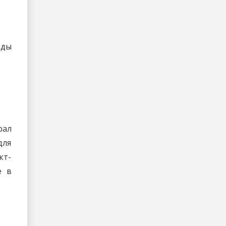
нды
рал
для
кт-
е в