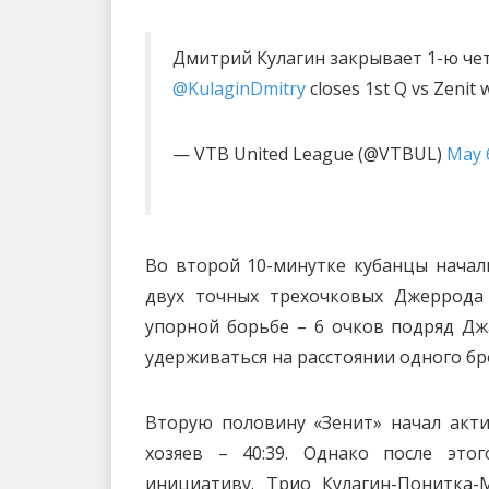
Дмитрий Кулагин закрывает 1-ю ч
@KulaginDmitry
closes 1st Q vs Zenit 
— VTB United League (@VTBUL)
May 
Во второй 10-минутке кубанцы начал
двух точных трехочковых Джеррода
упорной борьбе – 6 очков подряд Дж
удерживаться на расстоянии одного бр
Вторую половину «Зенит» начал акти
хозяев – 40:39. Однако после это
инициативу. Трио Кулагин-Понитка-