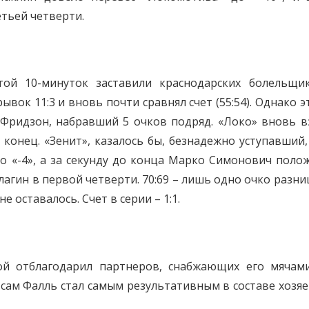
тьей четверти.
той 10-минуток заставили краснодарских болельщи
вок 11:3 и вновь почти сравнял счет (55:54). Однако э
Фридзон, набравший 5 очков подряд. «Локо» вновь в
е конец. «Зенит», казалось бы, безнадежно уступавший,
о «-4», а за секунду до конца Марко Симонович поло
лагин в первой четверти. 70:69 – лишь одно очко разни
е оставалось. Счет в серии – 1:1.
ой отблагодарил партнеров, снабжающих его мячам
 сам Фалль стал самым результативным в составе хозяе