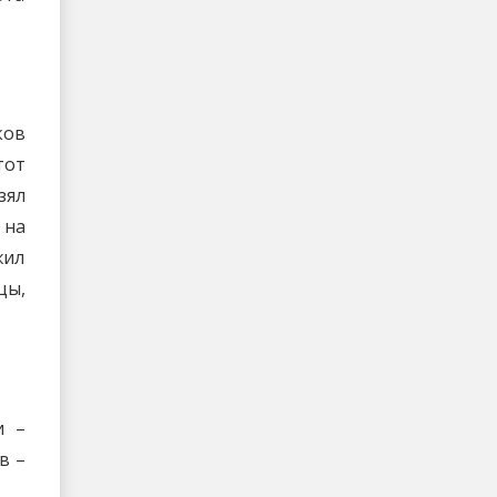
ков
тот
зял
 на
жил
цы,
и –
в –