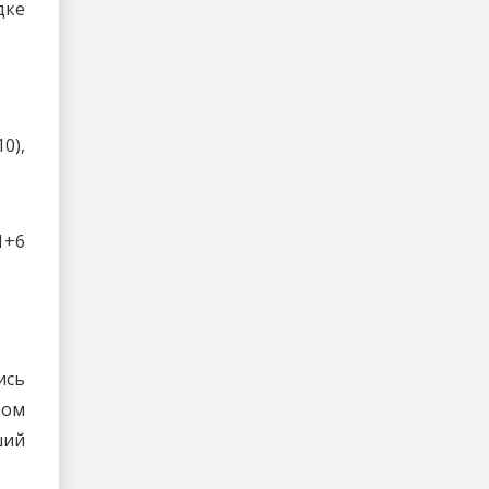
дке
0),
1+6
ись
вом
ший