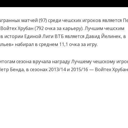
ыгранных матчей (97) среди чешских игроков является П
 Войтех Хрубан (792 очка за карьеру). Лучшим чешским
в истории Единой Лиги ВТБ является Давид Йелинек, в
ьев» набирал в среднем 11,1 очка за игру.
 итогам сезона вручала награду Лучшему чешскому игрок
етр Бенда, в сезонах 2013/14 и 2015/16 — Войтех Хрубан