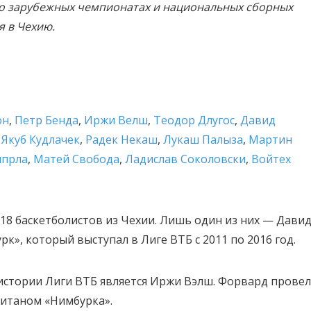
м о зарубежных чемпионатах и национальных сборных
я в Чехию.
он
,
Петр Бенда
,
Иржи Велш
,
Теодор Длугос
,
Давид
,
Якуб Кудлачек
,
Радек Некаш
,
Лукаш Палыза
,
Мартин
мпрла
,
Матей Свобода
,
Ладислав Соколовски
,
Войтех
18 баскетболистов из Чехии. Лишь один из них — Дави
к», который выступал в Лиге ВТБ с 2011 по 2016 год.
стории Лиги ВТБ является Иржи Вэлш. Форвард провел
апитаном «Нимбурка».