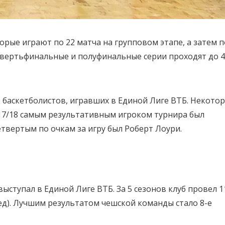
торые играют по 22 матча на групповом этапе, а затем п
етвертьфинальные и полуфинальные серии проходят до 4
 баскетболистов, игравших в Единой Лиге ВТБ. Некото
017/18 самым результативным игроком турнира был
етвертым по очкам за игру был Роберт Лоури.
выступал в Единой Лиге ВТБ. За 5 сезонов клуб провел 1
бед). Лучшим результатом чешской команды стало 8-е