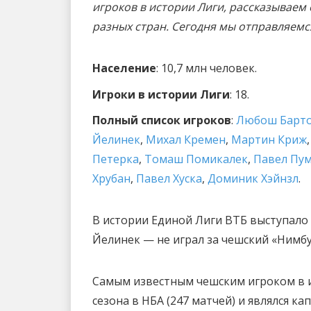
игроков в истории Лиги, рассказывае
разных стран. Сегодня мы отправляемс
Население
: 10,7 млн человек.
Игроки в истории Лиги
: 18.
Полный список игроков
:
Любош Барт
Йелинек
,
Михал Кремен
,
Мартин Криж
Петерка
,
Томаш Помикалек
,
Павел Пу
Хрубан
,
Павел Хуска
,
Доминик Хэйнзл
.
В истории Единой Лиги ВТБ выступало 
Йелинек — не играл за чешский «Нимбур
Самым известным чешским игроком в и
сезона в НБА (247 матчей) и являлся к