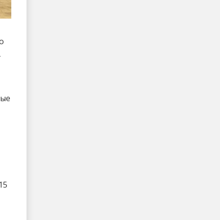
о
рые
15