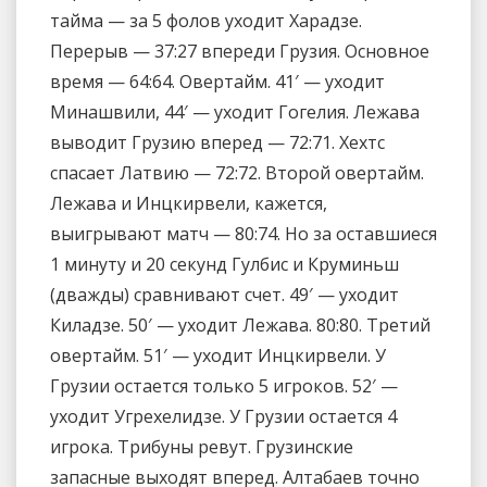
тайма — за 5 фолов уходит Харадзе.
Перерыв — 37:27 впереди Грузия. Основное
время — 64:64. Овертайм. 41′ — уходит
Минашвили, 44′ — уходит Гогелия. Лежава
выводит Грузию вперед — 72:71. Хехтс
спасает Латвию — 72:72. Второй овертайм.
Лежава и Инцкирвели, кажется,
выигрывают матч — 80:74. Но за оставшиеся
1 минуту и 20 секунд Гулбис и Круминьш
(дважды) сравнивают счет. 49′ — уходит
Киладзе. 50′ — уходит Лежава. 80:80. Третий
овертайм. 51′ — уходит Инцкирвели. У
Грузии остается только 5 игроков. 52′ —
уходит Угрехелидзе. У Грузии остается 4
игрока. Трибуны ревут. Грузинские
запасные выходят вперед. Алтабаев точно