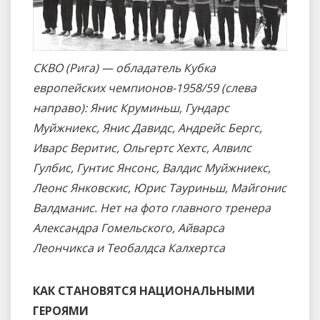
СКВО (Рига) — обладатель Кубка
европейских чемпионов-1958/59 (слева
направо): Янис Круминьш, Гундарс
Муйжниекс, Янис Давидс, Андрейс Бергс,
Иварс Веритис, Ольгертс Хехтс, Алвилс
Гулбис, Гунтис Янсонс, Валдис Муйжниекс,
Леонс Янковскис, Юрис Тауриньш, Майгонис
Валдманис. Нет на фото главного тренера
Александра Гомельского, Айварса
Леончикса и Теобалдса Калхертса
КАК СТАНОВЯТСЯ НАЦИОНАЛЬНЫМИ
ГЕРОЯМИ