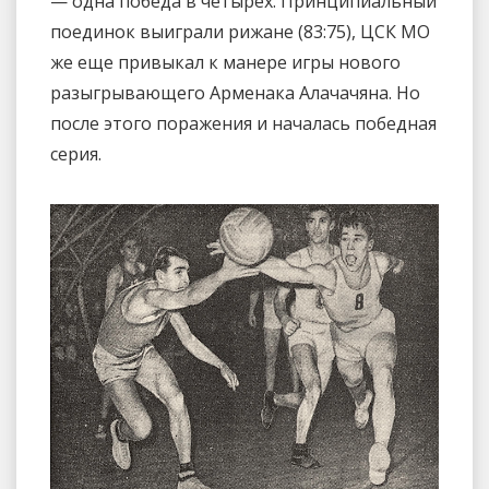
— одна победа в четырех. Принципиальный
поединок выиграли рижане (83:75), ЦСК МО
же еще привыкал к манере игры нового
разыгрывающего Арменака Алачачяна. Но
после этого поражения и началась победная
серия.