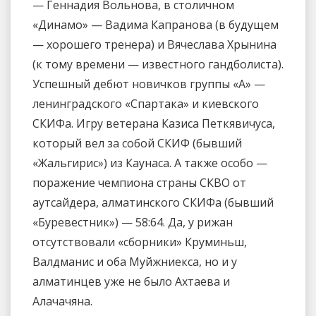
— Геннадия Вольнова, в столичном
«Динамо» — Вадима Капранова (в будущем
— хорошего тренера) и Вячеслава Хрынина
(к тому времени — известного гандболиста).
Успешный дебют новичков группы «А» —
ленинградского «Спартака» и киевского
СКИФа. Игру ветерана Казиса Петкявичуса,
который вел за собой СКИФ (бывший
«Жальгирис») из Каунаса. А также особо —
поражение чемпиона страны СКВО от
аутсайдера, алматинского СКИФа (бывший
«Буревестник») — 58:64. Да, у рижан
отсутствовали «сборники» Круминьш,
Валдманис и оба Муйжниекса, но и у
алматинцев уже не было Ахтаева и
Алачачяна.