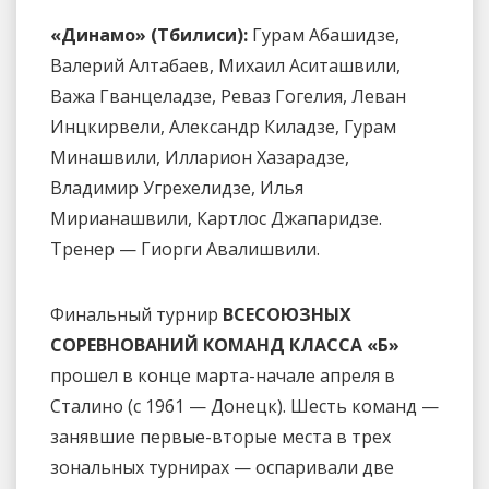
«Динамо» (Тбилиси):
Гурам Абашидзе,
Валерий Алтабаев, Михаил Аситашвили,
Важа Гванцеладзе, Реваз Гогелия, Леван
Инцкирвели, Александр Киладзе, Гурам
Минашвили, Илларион Хазарадзе,
Владимир Угрехелидзе, Илья
Мирианашвили, Картлос Джапаридзе.
Тренер — Гиорги Авалишвили.
Финальный турнир
ВСЕСОЮЗНЫХ
СОРЕВНОВАНИЙ КОМАНД КЛАССА «Б»
прошел в конце марта-начале апреля в
Сталино (с 1961 — Донецк). Шесть команд —
занявшие первые-вторые места в трех
зональных турнирах — оспаривали две