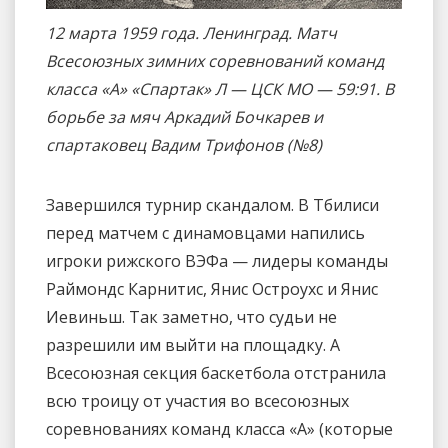
12 марта 1959 года. Ленинград. Матч
Всесоюзных зимних соревнований команд
класса «А» «Спартак» Л — ЦСК МО — 59:91. В
борьбе за мяч Аркадий Бочкарев и
спартаковец Вадим Трифонов (№8)
Завершился турнир скандалом. В Тбилиси
перед матчем с динамовцами напились
игроки рижского ВЭФа — лидеры команды
Раймондс Карнитис, Янис Остроухс и Янис
Иевиньш. Так заметно, что судьи не
разрешили им выйти на площадку. А
Всесоюзная секция баскетбола отстранила
всю троицу от участия во всесоюзных
соревнованиях команд класса «А» (которые