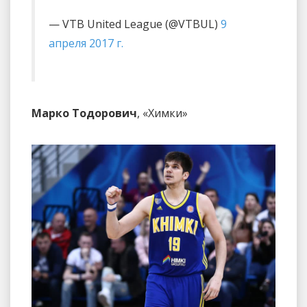
— VTB United League (@VTBUL)
9
апреля 2017 г.
Марко Тодорович
, «Химки»