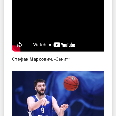
Стефан Маркович
, «Зенит»