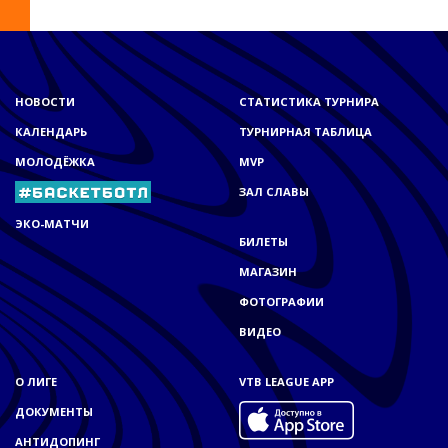
НОВОСТИ
СТАТИСТИКА ТУРНИРА
КАЛЕНДАРЬ
ТУРНИРНАЯ ТАБЛИЦА
МОЛОДЁЖКА
MVP
ЗАЛ СЛАВЫ
ЭКО-МАТЧИ
БИЛЕТЫ
МАГАЗИН
ФОТОГРАФИИ
ВИДЕО
О ЛИГЕ
VTB LEAGUE APP
ДОКУМЕНТЫ
АНТИДОПИНГ