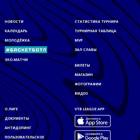
НОВОСТИ
СТАТИСТИКА ТУРНИРА
КАЛЕНДАРЬ
ТУРНИРНАЯ ТАБЛИЦА
МОЛОДЁЖКА
MVP
ЗАЛ СЛАВЫ
ЭКО-МАТЧИ
БИЛЕТЫ
МАГАЗИН
ФОТОГРАФИИ
ВИДЕО
О ЛИГЕ
VTB LEAGUE APP
ДОКУМЕНТЫ
АНТИДОПИНГ
ПОЛЬЗОВАТЕЛЬСКОЕ