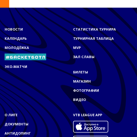
НОВОСТИ
СТАТИСТИКА ТУРНИРА
КАЛЕНДАРЬ
ТУРНИРНАЯ ТАБЛИЦА
МОЛОДЁЖКА
MVP
ЗАЛ СЛАВЫ
ЭКО-МАТЧИ
БИЛЕТЫ
МАГАЗИН
ФОТОГРАФИИ
ВИДЕО
О ЛИГЕ
VTB LEAGUE APP
ДОКУМЕНТЫ
АНТИДОПИНГ