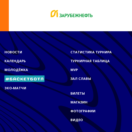
НОВОСТИ
СТАТИСТИКА ТУРНИРА
КАЛЕНДАРЬ
ТУРНИРНАЯ ТАБЛИЦА
МОЛОДЁЖКА
MVP
ЗАЛ СЛАВЫ
ЭКО-МАТЧИ
БИЛЕТЫ
МАГАЗИН
ФОТОГРАФИИ
ВИДЕО