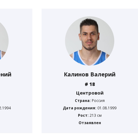
ений
Калинов Валерий
# 18
Центровой
Страна:
Россия
2.1994
Дата рождения:
01.08.1999
Рост:
213 см
Отзаявлен