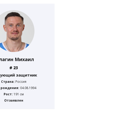
лагин Михаил
# 23
кующий защитник
Страна:
Россия
 рождения:
04.08.1994
Рост:
191 см
Отзаявлен