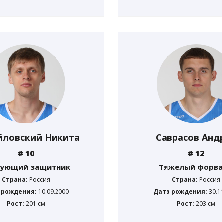
йловский Никита
Саврасов Анд
# 10
# 12
кующий защитник
Тяжелый форв
Страна:
Россия
Страна:
Россия
 рождения:
10.09.2000
Дата рождения:
30.1
Рост:
201 см
Рост:
203 см