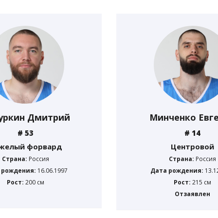
уркин Дмитрий
Минченко Евг
# 53
# 14
желый форвард
Центровой
Страна:
Россия
Страна:
Россия
 рождения:
16.06.1997
Дата рождения:
13.1
Рост:
200 см
Рост:
215 см
Отзаявлен