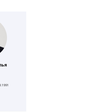
лья
3.1991