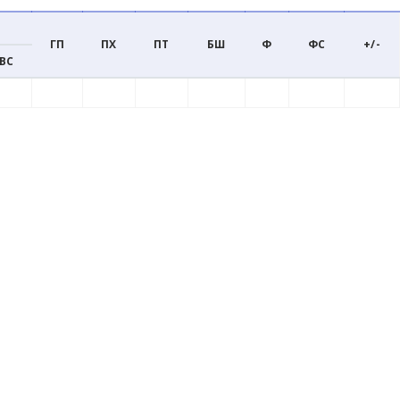
ГП
ПХ
ПТ
БШ
Ф
ФС
+/-
ВС