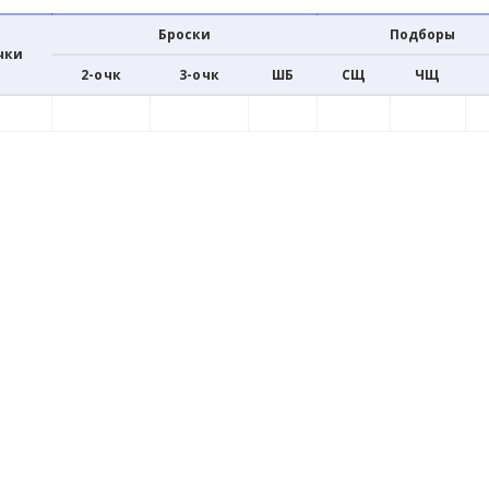
Броски
Подборы
чки
2-очк
3-очк
ШБ
СЩ
ЧЩ